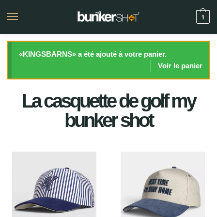
1
«KINGSBARNS» a été ajouté à votre panier.
Voir le panier
La casquette de golf my
bunker shot