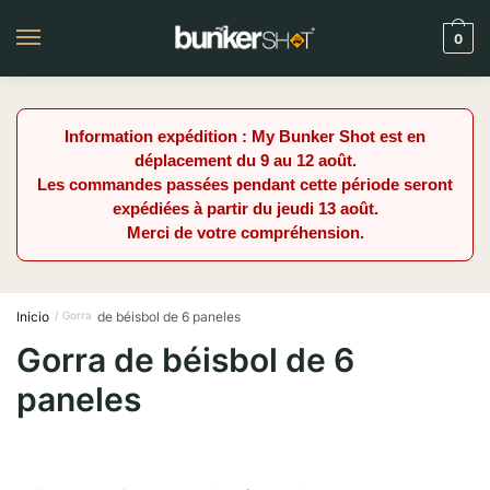
Saltar
Ir
a
al
0
la
contenido
navegación
Information expédition : My Bunker Shot est en
déplacement du 9 au 12 août.
Les commandes passées pendant cette période seront
expédiées à partir du jeudi 13 août.
Merci de votre compréhension.
Inicio
de béisbol de 6 paneles
/ Gorra
Gorra de béisbol de 6
paneles