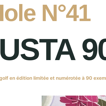
ole N°41
USTA 9
olf en édition limitée et numérotée à 90 exem