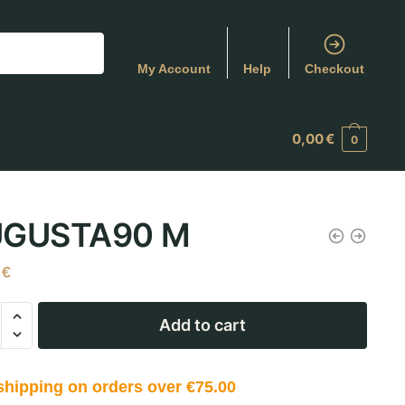
My Account
Help
Checkout
0,00
€
0
GUSTA90 M
0
€
Add to cart
shipping on orders over €75.00