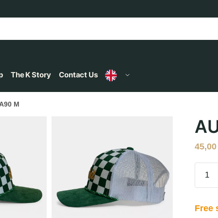
p
The K Story
Contact Us
A90 M
AU
45,0
Free 