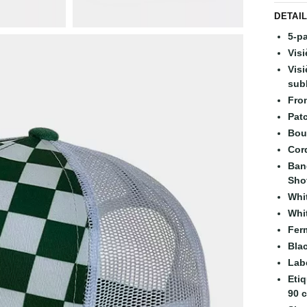
DETAI
5-p
Visi
Visi
sub
Fro
Patc
Bou
Cord
Ban
Sho
Whi
Whi
Fer
Bla
Lab
Eti
90 