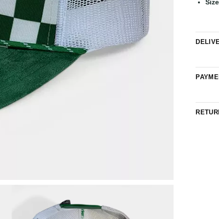
Siz
DELIV
PAYME
RETUR