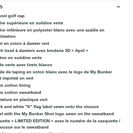
LS
anel golf cap
ère supérieure en suédine verte
ère inférieure en polyester blanc avec une azalée en
limation
nt en coton à damier vert
h tissé à damiers avec broderie 3D « April »
ton en suédine verte
e verte avec tirets blancs
de de taping en coton blanc avec le logo de My Bunker
t imprimé en vert
te cotton lining
te cotton sweatband
meture en plastique vert
ck and white "K" flag label sewn onto the closure
el with the My Bunker Shot logo sewn on the sweatband
quette « LIMITED EDITION » avec le numéro de la casquette /
cousue sur le sweatband