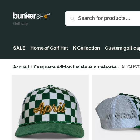
Search
Golf cap
SALE
Home of Golf Hat
K Collection
Custom golf ca
Accueil
Casquette édition limitée et numérotée
AUGUST
/
/