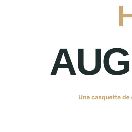
H
AUG
Une casquette de g