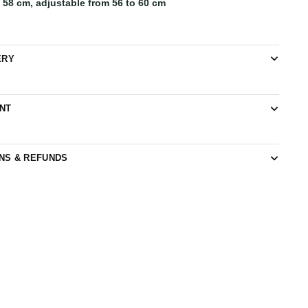
e 58 cm, adjustable from 56 to 60 cm
ERY
NT
NS & REFUNDS